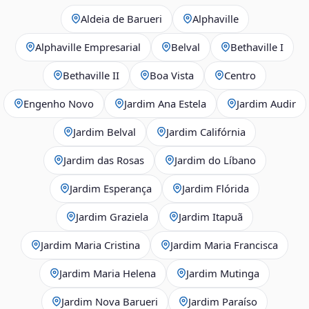
Aldeia de Barueri
Alphaville
Alphaville Empresarial
Belval
Bethaville I
Bethaville II
Boa Vista
Centro
Engenho Novo
Jardim Ana Estela
Jardim Audir
Jardim Belval
Jardim Califórnia
Jardim das Rosas
Jardim do Líbano
Jardim Esperança
Jardim Flórida
Jardim Graziela
Jardim Itapuã
Jardim Maria Cristina
Jardim Maria Francisca
Jardim Maria Helena
Jardim Mutinga
Jardim Nova Barueri
Jardim Paraíso