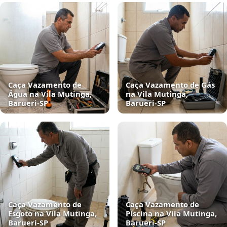
Caça Vazamento de
Caça Vazamento de Gás
Água na Vila Mutinga,
na Vila Mutinga,
Barueri‑SP
Barueri‑SP
Caça Vazamento de
Caça Vazamento de
Esgoto na Vila Mutinga,
Piscina na Vila Mutinga,
Barueri‑SP
Barueri‑SP