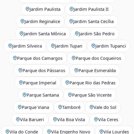
Jardim Paulista
Jardim Paulista II
Jardim Reginalice
Jardim Santa Cecília
Jardim Santa Mônica
Jardim São Pedro
Jardim Silveira
Jardim Tupan
Jardim Tupanci
Parque dos Camargos
Parque dos Coqueiros
Parque dos Pássaros
Parque Esmeralda
Parque Imperial
Parque Rio das Pedras
Parque Santana
Parque São Vicente
Parque Viana
Tamboré
Vale do Sol
Vila Barueri
Vila Boa Vista
Vila Ceres
Vila do Conde
Vila Engenho Novo
Vila Lourdes