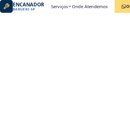
ENCANADOR
Serviços
Onde Atendemos
O
BARUERI
-
SP