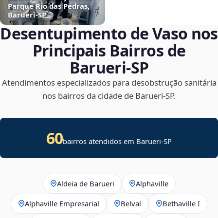
Parque Rio das Pedras,
Barueri‑SP
Desentupimento de Vaso nos
Principais Bairros de
Barueri‑SP
Atendimentos especializados para desobstrução sanitária
nos bairros da cidade de Barueri‑SP.
60
bairros atendidos em Barueri-SP
Aldeia de Barueri
Alphaville
Alphaville Empresarial
Belval
Bethaville I