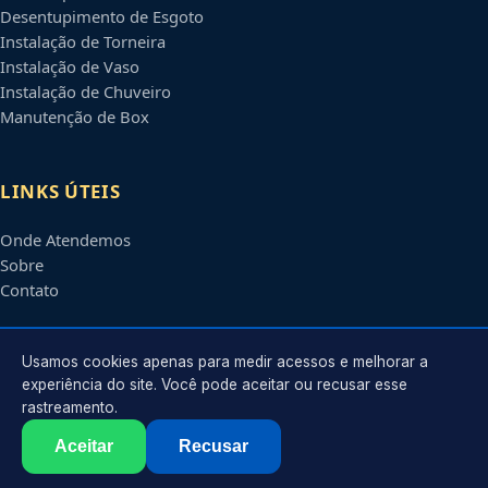
Desentupimento de Esgoto
Instalação de Torneira
Instalação de Vaso
Instalação de Chuveiro
Manutenção de Box
LINKS ÚTEIS
Onde Atendemos
Sobre
Contato
CONTATO
Usamos cookies apenas para medir acessos e melhorar a
experiência do site. Você pode aceitar ou recusar esse
rastreamento.
Atendimento em
Barueri
-
SP
e regiões parceiras
contato@encanadorembarueri.com.br
Aceitar
Recusar
©
2026
Encanador em
Barueri
-
SP
. Todos os direitos reservados.
Política de Privacidade
·
Termos de Uso
·
Sitemap