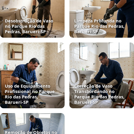
Desobstrução de Vaso
Limpeza Profunda no
no Parque Rio das
Parque Rio das Pedras,
Pedras, Barueri‑SP
Barueri‑SP
Uso de Equipamento
Correção de Vaso
Profissional no Parque
Transbordando no
Rio das Pedras,
Parque Rio das Pedras,
Barueri‑SP
Barueri‑SP
Remoção de Objetos no