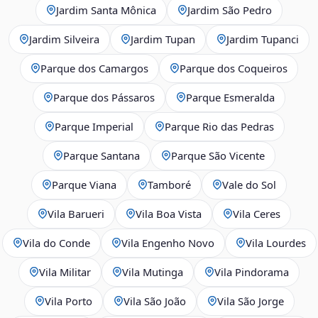
Jardim Santa Mônica
Jardim São Pedro
Jardim Silveira
Jardim Tupan
Jardim Tupanci
Parque dos Camargos
Parque dos Coqueiros
Parque dos Pássaros
Parque Esmeralda
Parque Imperial
Parque Rio das Pedras
Parque Santana
Parque São Vicente
Parque Viana
Tamboré
Vale do Sol
Vila Barueri
Vila Boa Vista
Vila Ceres
Vila do Conde
Vila Engenho Novo
Vila Lourdes
Vila Militar
Vila Mutinga
Vila Pindorama
Vila Porto
Vila São João
Vila São Jorge