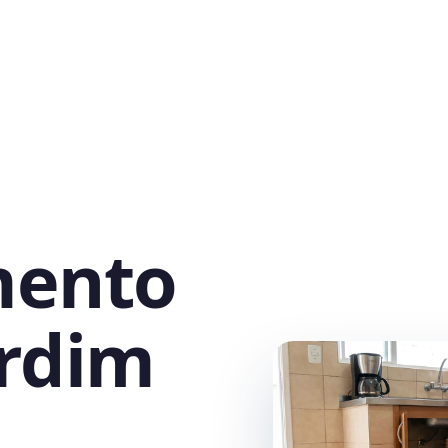
mento
ardim