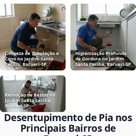
Limpeza de Tubulação e
Higienização Profunda
Cano no Jardim Santa
de Gordura no Jardim
Cecília, Barueri‑SP
Santa Cecília, Barueri‑SP
Remoção de Restos no
Jardim Santa Cecília,
Barueri‑SP
Desentupimento de Pia nos
Principais Bairros de