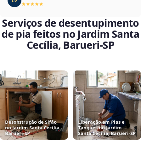
CV
Serviços de desentupimento
de pia feitos no Jardim Santa
Cecília, Barueri‑SP
Desobstrução de Sifão
Liberação em Pias e
no Jardim Santa Cecília,
Tanques no Jardim
Barueri‑SP
Santa Cecília, Barueri‑SP