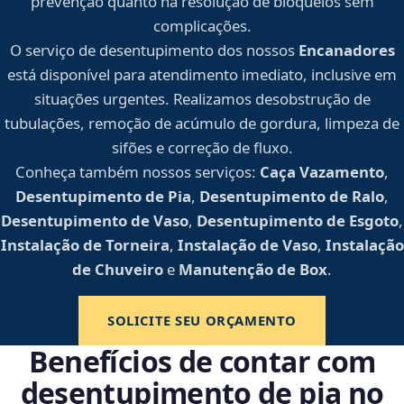
prevenção quanto na resolução de bloqueios sem
complicações.
O serviço de desentupimento dos nossos
Encanadores
está disponível para atendimento imediato, inclusive em
situações urgentes. Realizamos desobstrução de
tubulações, remoção de acúmulo de gordura, limpeza de
sifões e correção de fluxo.
Conheça também nossos serviços:
Caça Vazamento
,
Desentupimento de Pia
,
Desentupimento de Ralo
,
Desentupimento de Vaso
,
Desentupimento de Esgoto
,
Instalação de Torneira
,
Instalação de Vaso
,
Instalação
de Chuveiro
e
Manutenção de Box
.
SOLICITE SEU ORÇAMENTO
Benefícios de contar com
desentupimento de pia no