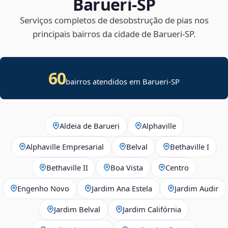
Barueri‑SP
Serviços completos de desobstrução de pias nos
principais bairros da cidade de Barueri‑SP.
60
bairros atendidos em Barueri-SP
Aldeia de Barueri
Alphaville
Alphaville Empresarial
Belval
Bethaville I
Bethaville II
Boa Vista
Centro
Engenho Novo
Jardim Ana Estela
Jardim Audir
Jardim Belval
Jardim Califórnia