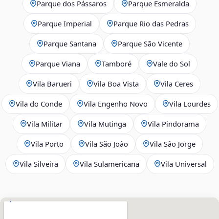
Parque dos Pássaros
Parque Esmeralda
Parque Imperial
Parque Rio das Pedras
Parque Santana
Parque São Vicente
Parque Viana
Tamboré
Vale do Sol
Vila Barueri
Vila Boa Vista
Vila Ceres
Vila do Conde
Vila Engenho Novo
Vila Lourdes
Vila Militar
Vila Mutinga
Vila Pindorama
Vila Porto
Vila São João
Vila São Jorge
Vila Silveira
Vila Sulamericana
Vila Universal