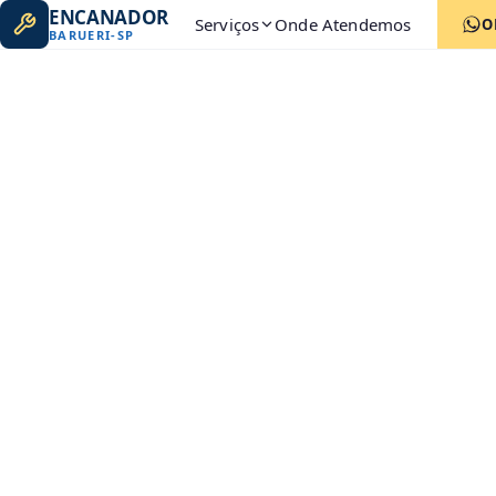
ENCANADOR
Serviços
Onde Atendemos
O
BARUERI
-
SP