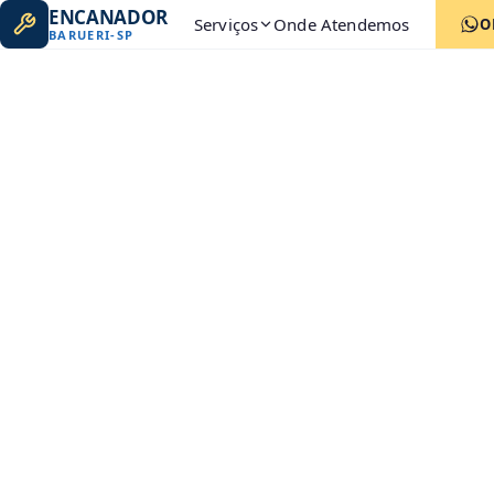
ENCANADOR
Serviços
Onde Atendemos
O
BARUERI
-
SP