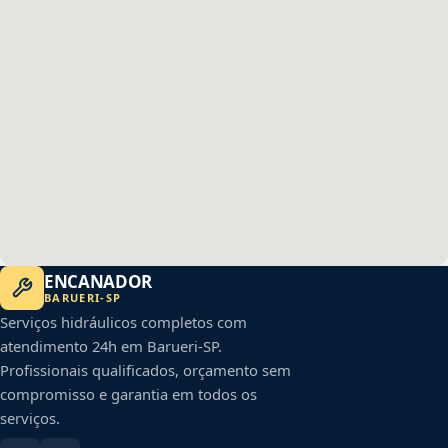
ENCANADOR
BARUERI
-
SP
Serviços hidráulicos completos com
atendimento 24h em
Barueri
-
SP
.
Profissionais qualificados, orçamento sem
compromisso e garantia em todos os
serviços.