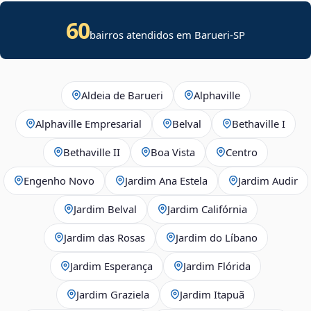
60
bairros atendidos em Barueri-SP
Aldeia de Barueri
Alphaville
Alphaville Empresarial
Belval
Bethaville I
Bethaville II
Boa Vista
Centro
Engenho Novo
Jardim Ana Estela
Jardim Audir
Jardim Belval
Jardim Califórnia
Jardim das Rosas
Jardim do Líbano
Jardim Esperança
Jardim Flórida
Jardim Graziela
Jardim Itapuã