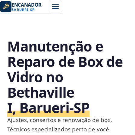
ENCANADOR
BARUERI
-
SP
Manutenção e
Reparo de Box de
Vidro no
Bethaville
I, Barueri‑SP
Ajustes, consertos e renovação de box.
Técnicos especializados perto de você.