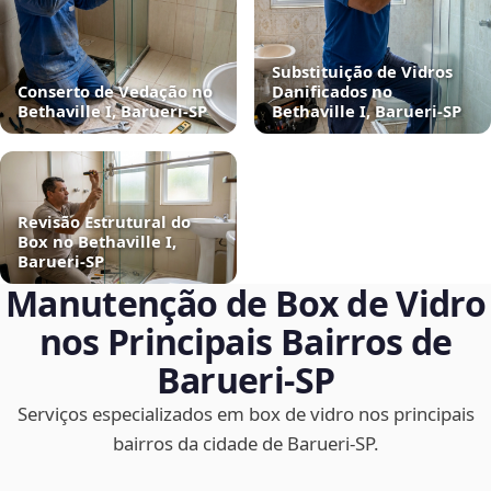
Substituição de Vidros
Conserto de Vedação no
Danificados no
Bethaville I, Barueri‑SP
Bethaville I, Barueri‑SP
Revisão Estrutural do
Box no Bethaville I,
Barueri‑SP
Manutenção de Box de Vidro
nos Principais Bairros de
Barueri‑SP
Serviços especializados em box de vidro nos principais
bairros da cidade de Barueri‑SP.