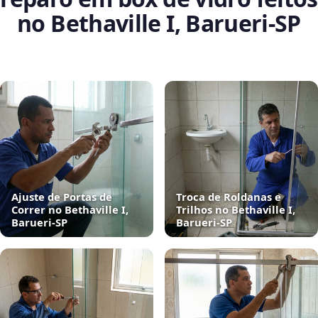
no Bethaville I, Barueri‑SP
Ajuste de Portas de
Troca de Roldanas e
Correr no Bethaville I,
Trilhos no Bethaville I,
Barueri‑SP
Barueri‑SP