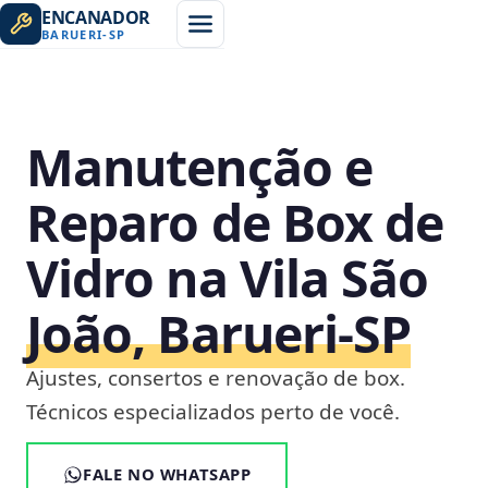
ENCANADOR
BARUERI
-
SP
Manutenção e
Reparo de Box de
Vidro na Vila São
João, Barueri‑SP
Ajustes, consertos e renovação de box.
Técnicos especializados perto de você.
FALE NO WHATSAPP