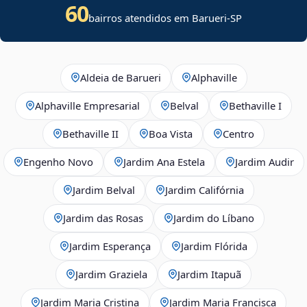
60
bairros atendidos em Barueri-SP
Aldeia de Barueri
Alphaville
Alphaville Empresarial
Belval
Bethaville I
Bethaville II
Boa Vista
Centro
Engenho Novo
Jardim Ana Estela
Jardim Audir
Jardim Belval
Jardim Califórnia
Jardim das Rosas
Jardim do Líbano
Jardim Esperança
Jardim Flórida
Jardim Graziela
Jardim Itapuã
Jardim Maria Cristina
Jardim Maria Francisca