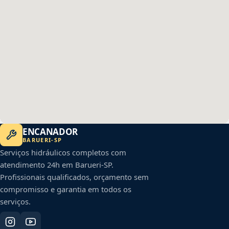
ENCANADOR
BARUERI
-
SP
Serviços hidráulicos completos com
atendimento 24h em
Barueri
-
SP
.
Profissionais qualificados, orçamento sem
compromisso e garantia em todos os
serviços.