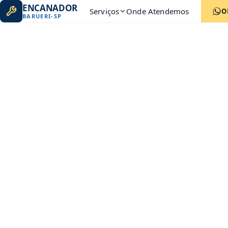
ENCANADOR
Serviços
Onde Atendemos
O
BARUERI
-
SP