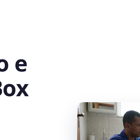
o e
Box