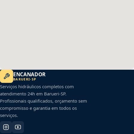
ENCANADOR
BARUERI
-
SP
Serviços hidráulicos completos com
atendimento 24h em
Barueri
-
SP
.
Profissionais qualificados, orçamento sem
compromisso e garantia em todos os
serviços.