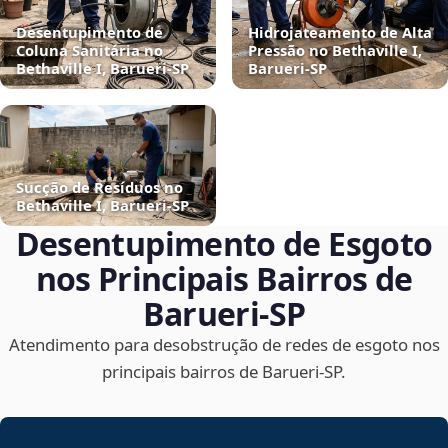
Desentupimento de
Hidrojateamento de Alta
Coluna Sanitária no
Pressão no Bethaville I,
Bethaville I, Barueri‑SP
Barueri‑SP
Sucção de Resíduos no
Bethaville I, Barueri‑SP
Desentupimento de Esgoto
nos Principais Bairros de
Barueri‑SP
Atendimento para desobstrução de redes de esgoto nos
principais bairros de Barueri‑SP.