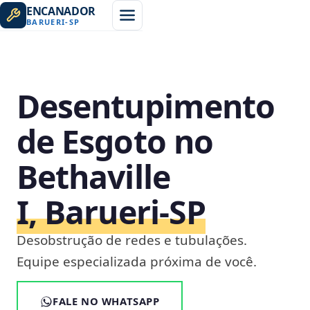
ENCANADOR
BARUERI
-
SP
Desentupimento
de Esgoto no
Bethaville
I, Barueri‑SP
Desobstrução de redes e tubulações.
Equipe especializada próxima de você.
FALE NO WHATSAPP