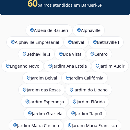
60
bairros atendidos em Barueri-SP
Aldeia de Barueri
Alphaville
Alphaville Empresarial
Belval
Bethaville I
Bethaville II
Boa Vista
Centro
Engenho Novo
Jardim Ana Estela
Jardim Audir
Jardim Belval
Jardim Califórnia
Jardim das Rosas
Jardim do Líbano
Jardim Esperança
Jardim Flórida
Jardim Graziela
Jardim Itapuã
Jardim Maria Cristina
Jardim Maria Francisca