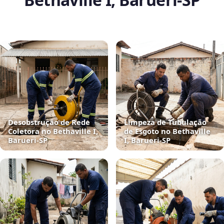
Desobstrução de Rede
Limpeza de Tubulação
Coletora no Bethaville I,
de Esgoto no Bethaville
Barueri‑SP
I, Barueri‑SP