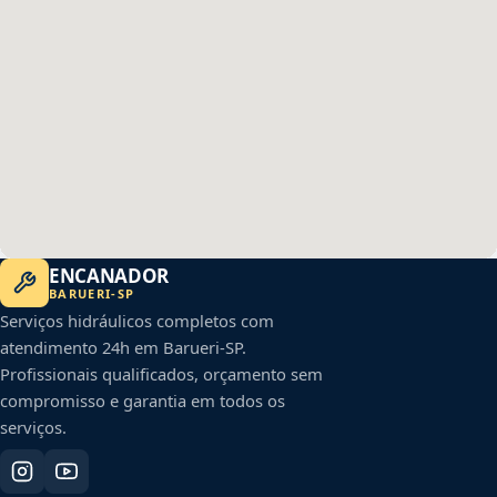
ENCANADOR
BARUERI
-
SP
Serviços hidráulicos completos com
atendimento 24h em
Barueri
-
SP
.
Profissionais qualificados, orçamento sem
compromisso e garantia em todos os
serviços.