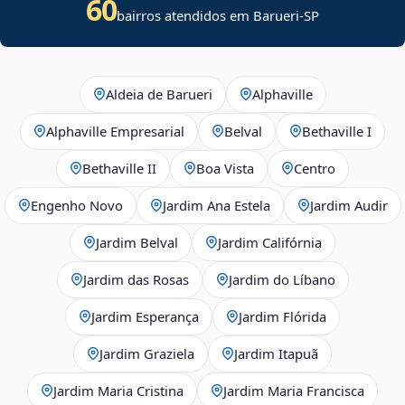
60
bairros atendidos em Barueri-SP
Aldeia de Barueri
Alphaville
Alphaville Empresarial
Belval
Bethaville I
Bethaville II
Boa Vista
Centro
Engenho Novo
Jardim Ana Estela
Jardim Audir
Jardim Belval
Jardim Califórnia
Jardim das Rosas
Jardim do Líbano
Jardim Esperança
Jardim Flórida
Jardim Graziela
Jardim Itapuã
Jardim Maria Cristina
Jardim Maria Francisca