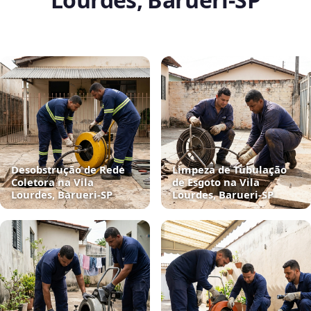
Desobstrução de Rede
Limpeza de Tubulação
Coletora na Vila
de Esgoto na Vila
Lourdes, Barueri‑SP
Lourdes, Barueri‑SP