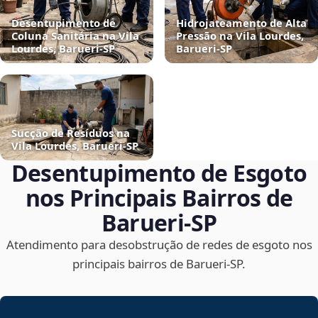
Desentupimento de
Hidrojateamento de Alta
Coluna Sanitária na Vila
Pressão na Vila Lourdes,
Lourdes, Barueri‑SP
Barueri‑SP
Sucção de Resíduos na
Vila Lourdes, Barueri‑SP
Desentupimento de Esgoto
nos Principais Bairros de
Barueri‑SP
Atendimento para desobstrução de redes de esgoto nos
principais bairros de Barueri‑SP.