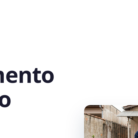
mento
o