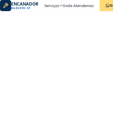
ENCANADOR
Serviços
Onde Atendemos
O
BARUERI
-
SP