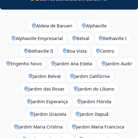
Aldeia de Barueri
Alphaville
Alphaville Empresarial
Belval
Bethaville I
Bethaville II
Boa Vista
Centro
Engenho Novo
Jardim Ana Estela
Jardim Audir
Jardim Belval
Jardim Califórnia
Jardim das Rosas
Jardim do Líbano
Jardim Esperança
Jardim Flórida
Jardim Graziela
Jardim Itapuã
Jardim Maria Cristina
Jardim Maria Francisca