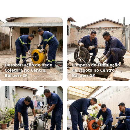
Desobstrução de Rede
Limpeza de Tubulação
Coletora no Centro,
de Esgoto no Centro,
Barueri‑SP
Barueri‑SP