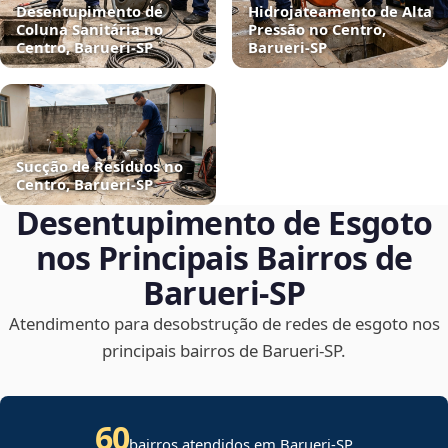
Desentupimento de
Hidrojateamento de Alta
Coluna Sanitária no
Pressão no Centro,
Centro, Barueri‑SP
Barueri‑SP
Sucção de Resíduos no
Centro, Barueri‑SP
Desentupimento de Esgoto
nos Principais Bairros de
Barueri‑SP
Atendimento para desobstrução de redes de esgoto nos
principais bairros de Barueri‑SP.
60
bairros atendidos em Barueri-SP