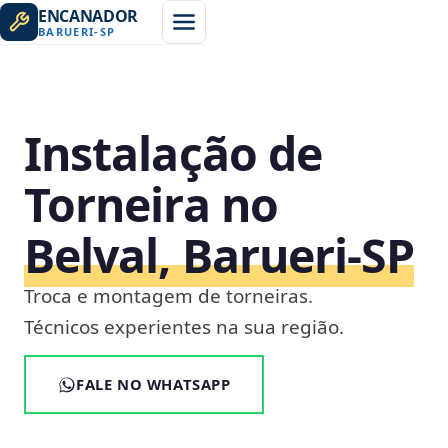
ENCANADOR
BARUERI
-
SP
Instalação de
Torneira no
Belval, Barueri‑SP
Troca e montagem de torneiras.
Técnicos experientes na sua região.
FALE NO WHATSAPP