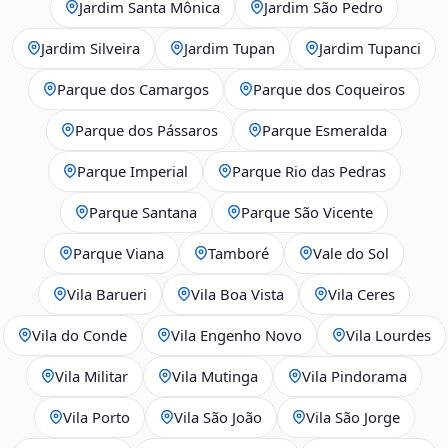
Jardim Santa Mônica
Jardim São Pedro
Jardim Silveira
Jardim Tupan
Jardim Tupanci
Parque dos Camargos
Parque dos Coqueiros
Parque dos Pássaros
Parque Esmeralda
Parque Imperial
Parque Rio das Pedras
Parque Santana
Parque São Vicente
Parque Viana
Tamboré
Vale do Sol
Vila Barueri
Vila Boa Vista
Vila Ceres
Vila do Conde
Vila Engenho Novo
Vila Lourdes
Vila Militar
Vila Mutinga
Vila Pindorama
Vila Porto
Vila São João
Vila São Jorge