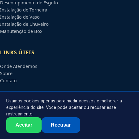
Desentupimento de Esgoto
Instalação de Torneira
Instalação de Vaso
Instalação de Chuveiro
Manutenção de Box
LINKS ÚTEIS
Onde Atendemos
Sobre
Contato
CONTATO
Usamos cookies apenas para medir acessos e melhorar a
experiência do site. Você pode aceitar ou recusar esse
rastreamento.
Atendimento em
Barueri
-
SP
e regiões parceiras
contato@encanadorembarueri.com.br
Aceitar
Recusar
©
2026
Encanador em
Barueri
-
SP
. Todos os direitos reservados.
Política de Privacidade
·
Termos de Uso
·
Sitemap