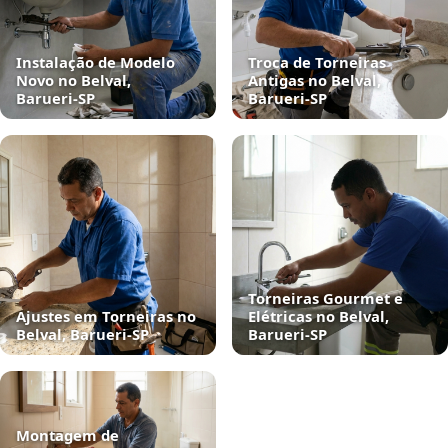
Instalação de Modelo
Troca de Torneiras
Novo no Belval,
Antigas no Belval,
Barueri‑SP
Barueri‑SP
Torneiras Gourmet e
Ajustes em Torneiras no
Elétricas no Belval,
Belval, Barueri‑SP
Barueri‑SP
Montagem de