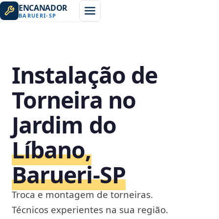
ENCANADOR
BARUERI
-
SP
Instalação de
Torneira no
Jardim do
Líbano,
Barueri‑SP
Troca e montagem de torneiras.
Técnicos experientes na sua região.