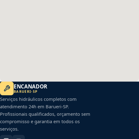
ENCANADOR
BARUERI
-
SP
Serviços hidráulicos completos com
atendimento 24h em
Barueri
-
SP
.
Profissionais qualificados, orçamento sem
compromisso e garantia em todos os
serviços.