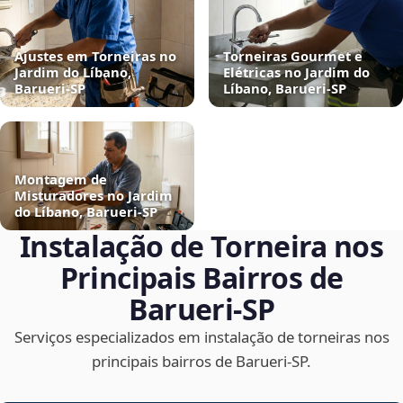
Ajustes em Torneiras no
Torneiras Gourmet e
Jardim do Líbano,
Elétricas no Jardim do
Barueri‑SP
Líbano, Barueri‑SP
Montagem de
Misturadores no Jardim
do Líbano, Barueri‑SP
Instalação de Torneira nos
Principais Bairros de
Barueri‑SP
Serviços especializados em instalação de torneiras nos
principais bairros de Barueri‑SP.