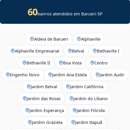
60
bairros atendidos em Barueri-SP
Aldeia de Barueri
Alphaville
Alphaville Empresarial
Belval
Bethaville I
Bethaville II
Boa Vista
Centro
Engenho Novo
Jardim Ana Estela
Jardim Audir
Jardim Belval
Jardim Califórnia
Jardim das Rosas
Jardim do Líbano
Jardim Esperança
Jardim Flórida
Jardim Graziela
Jardim Itapuã