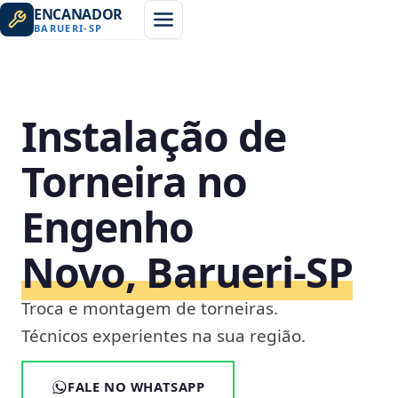
ENCANADOR
BARUERI
-
SP
Instalação de
Torneira no
Engenho
Novo, Barueri‑SP
Troca e montagem de torneiras.
Técnicos experientes na sua região.
FALE NO WHATSAPP