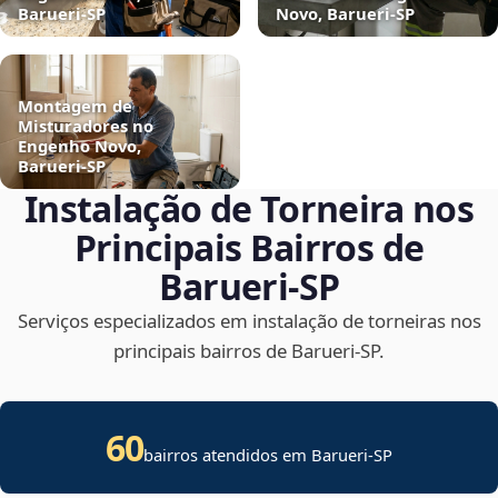
Barueri‑SP
Novo, Barueri‑SP
Montagem de
Misturadores no
Engenho Novo,
Barueri‑SP
Instalação de Torneira nos
Principais Bairros de
Barueri‑SP
Serviços especializados em instalação de torneiras nos
principais bairros de Barueri‑SP.
60
bairros atendidos em Barueri-SP