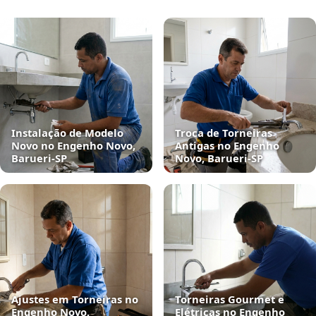
Instalação de Modelo
Troca de Torneiras
Novo no Engenho Novo,
Antigas no Engenho
Barueri‑SP
Novo, Barueri‑SP
Ajustes em Torneiras no
Torneiras Gourmet e
Engenho Novo,
Elétricas no Engenho