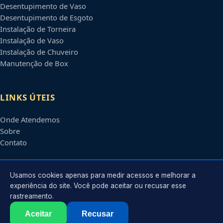
Desentupimento de Vaso
Desentupimento de Esgoto
Instalação de Torneira
Instalação de Vaso
Instalação de Chuveiro
Manutenção de Box
LINKS ÚTEIS
Onde Atendemos
Sobre
Contato
CONTATO
Usamos cookies apenas para medir acessos e melhorar a
experiência do site. Você pode aceitar ou recusar esse
rastreamento.
Atendimento em
Barueri
-
SP
e regiões parceiras
contato@encanadorembarueri.com.br
Aceitar
Recusar
©
2026
Encanador em
Barueri
-
SP
. Todos os direitos reservados.