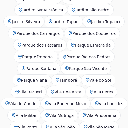
Jardim Santa Mônica
Jardim São Pedro
Jardim Silveira
Jardim Tupan
Jardim Tupanci
Parque dos Camargos
Parque dos Coqueiros
Parque dos Pássaros
Parque Esmeralda
Parque Imperial
Parque Rio das Pedras
Parque Santana
Parque São Vicente
Parque Viana
Tamboré
Vale do Sol
Vila Barueri
Vila Boa Vista
Vila Ceres
Vila do Conde
Vila Engenho Novo
Vila Lourdes
Vila Militar
Vila Mutinga
Vila Pindorama
Vila Porto
Vila São João
Vila São Jorge