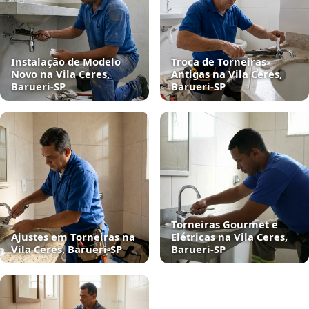
Instalação de Modelo
Troca de Torneiras
Novo na Vila Ceres,
Antigas na Vila Ceres,
Barueri‑SP
Barueri‑SP
Torneiras Gourmet e
Ajustes em Torneiras na
Elétricas na Vila Ceres,
Vila Ceres, Barueri‑SP
Barueri‑SP