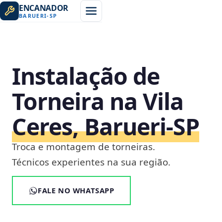
ENCANADOR
BARUERI
-
SP
Instalação de
Torneira na Vila
Ceres, Barueri‑SP
Troca e montagem de torneiras.
Técnicos experientes na sua região.
FALE NO WHATSAPP