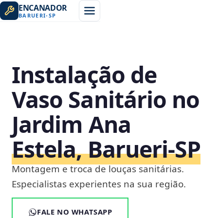
ENCANADOR
BARUERI
-
SP
Instalação de
Vaso Sanitário no
Jardim Ana
Estela, Barueri‑SP
Montagem e troca de louças sanitárias.
Especialistas experientes na sua região.
FALE NO WHATSAPP