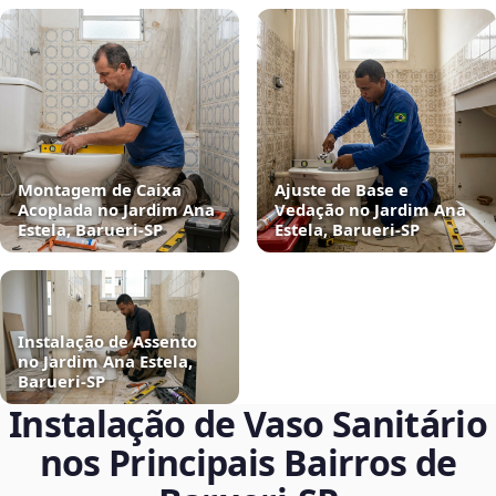
Montagem de Caixa
Ajuste de Base e
Acoplada no Jardim Ana
Vedação no Jardim Ana
Estela, Barueri‑SP
Estela, Barueri‑SP
Instalação de Assento
no Jardim Ana Estela,
Barueri‑SP
Instalação de Vaso Sanitário
nos Principais Bairros de