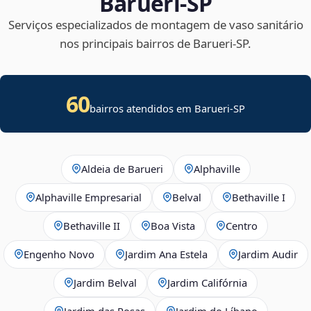
Barueri‑SP
Serviços especializados de montagem de vaso sanitário
nos principais bairros de Barueri‑SP.
60
bairros atendidos em Barueri-SP
Aldeia de Barueri
Alphaville
Alphaville Empresarial
Belval
Bethaville I
Bethaville II
Boa Vista
Centro
Engenho Novo
Jardim Ana Estela
Jardim Audir
Jardim Belval
Jardim Califórnia
Jardim das Rosas
Jardim do Líbano