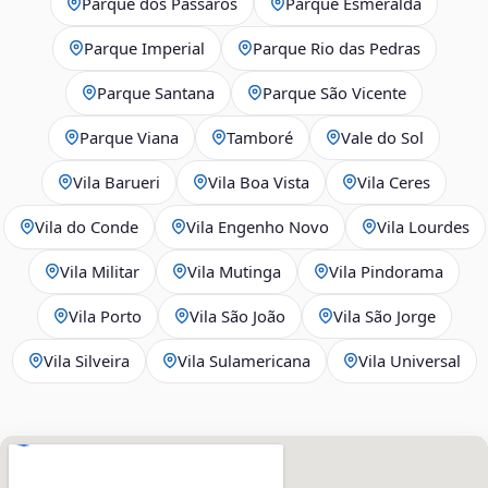
Parque dos Pássaros
Parque Esmeralda
Parque Imperial
Parque Rio das Pedras
Parque Santana
Parque São Vicente
Parque Viana
Tamboré
Vale do Sol
Vila Barueri
Vila Boa Vista
Vila Ceres
Vila do Conde
Vila Engenho Novo
Vila Lourdes
Vila Militar
Vila Mutinga
Vila Pindorama
Vila Porto
Vila São João
Vila São Jorge
Vila Silveira
Vila Sulamericana
Vila Universal