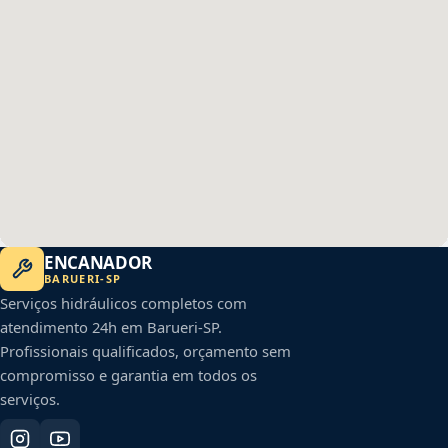
ENCANADOR
BARUERI
-
SP
Serviços hidráulicos completos com
atendimento 24h em
Barueri
-
SP
.
Profissionais qualificados, orçamento sem
compromisso e garantia em todos os
serviços.