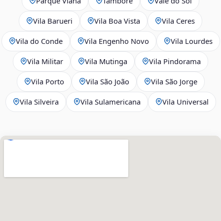
Parque Viana
Tamboré
Vale do Sol
Vila Barueri
Vila Boa Vista
Vila Ceres
Vila do Conde
Vila Engenho Novo
Vila Lourdes
Vila Militar
Vila Mutinga
Vila Pindorama
Vila Porto
Vila São João
Vila São Jorge
Vila Silveira
Vila Sulamericana
Vila Universal