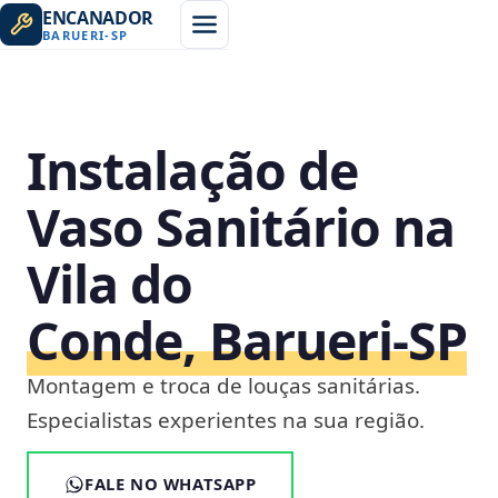
ENCANADOR
BARUERI
-
SP
Instalação de
Vaso Sanitário na
Vila do
Conde, Barueri‑SP
Montagem e troca de louças sanitárias.
Especialistas experientes na sua região.
FALE NO WHATSAPP