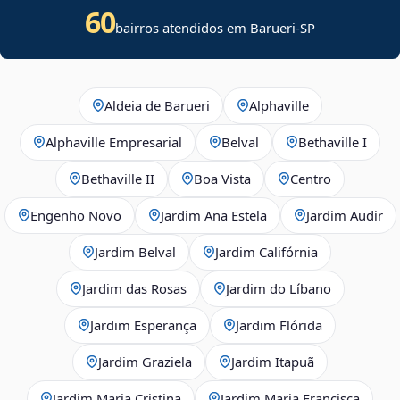
60
bairros atendidos em Barueri-SP
Aldeia de Barueri
Alphaville
Alphaville Empresarial
Belval
Bethaville I
Bethaville II
Boa Vista
Centro
Engenho Novo
Jardim Ana Estela
Jardim Audir
Jardim Belval
Jardim Califórnia
Jardim das Rosas
Jardim do Líbano
Jardim Esperança
Jardim Flórida
Jardim Graziela
Jardim Itapuã
Jardim Maria Cristina
Jardim Maria Francisca