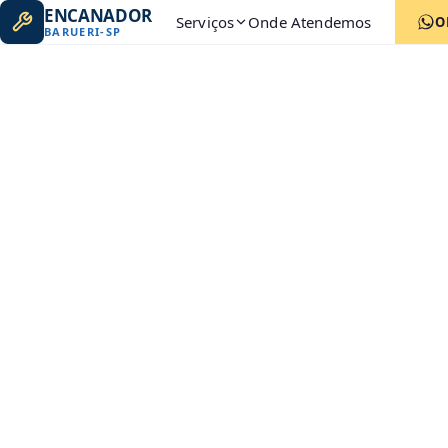
ENCANADOR
Serviços
Onde Atendemos
O
BARUERI
-
SP