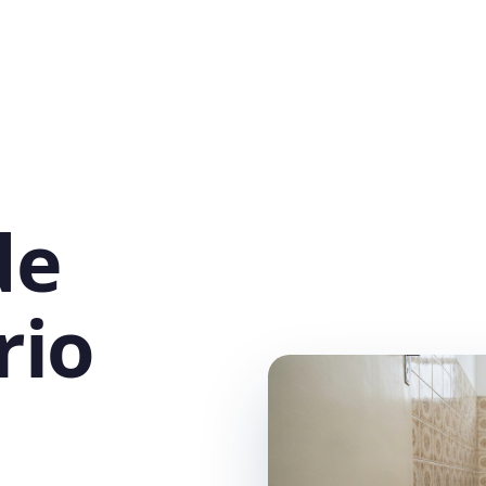
de
rio