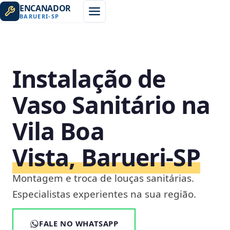
ENCANADOR
BARUERI
-
SP
Instalação de
Vaso Sanitário na
Vila Boa
Vista, Barueri‑SP
Montagem e troca de louças sanitárias.
Especialistas experientes na sua região.
FALE NO WHATSAPP