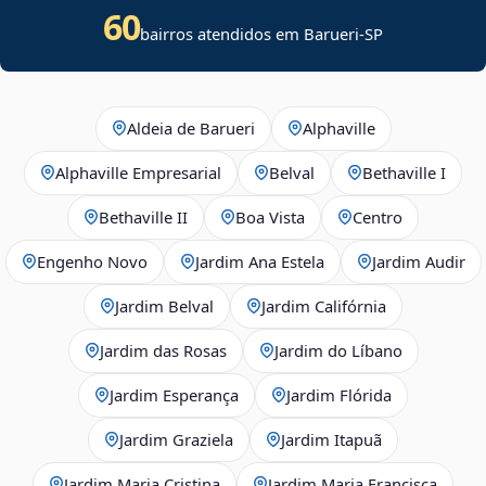
60
bairros atendidos em Barueri-SP
Aldeia de Barueri
Alphaville
Alphaville Empresarial
Belval
Bethaville I
Bethaville II
Boa Vista
Centro
Engenho Novo
Jardim Ana Estela
Jardim Audir
Jardim Belval
Jardim Califórnia
Jardim das Rosas
Jardim do Líbano
Jardim Esperança
Jardim Flórida
Jardim Graziela
Jardim Itapuã
Jardim Maria Cristina
Jardim Maria Francisca