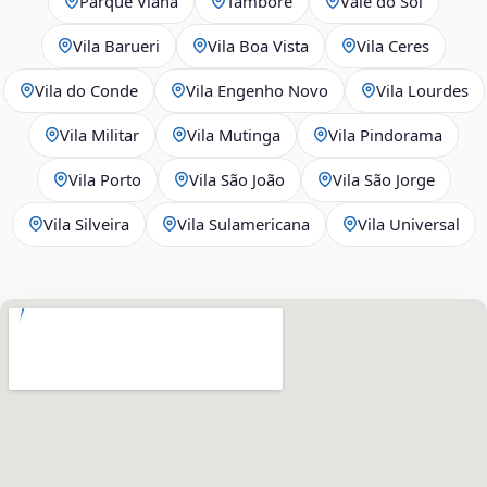
Parque Viana
Tamboré
Vale do Sol
Vila Barueri
Vila Boa Vista
Vila Ceres
Vila do Conde
Vila Engenho Novo
Vila Lourdes
Vila Militar
Vila Mutinga
Vila Pindorama
Vila Porto
Vila São João
Vila São Jorge
Vila Silveira
Vila Sulamericana
Vila Universal