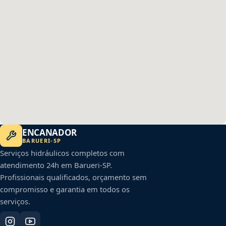
ENCANADOR
BARUERI
-
SP
Serviços hidráulicos completos com
atendimento 24h em
Barueri
-
SP
.
Profissionais qualificados, orçamento sem
compromisso e garantia em todos os
serviços.